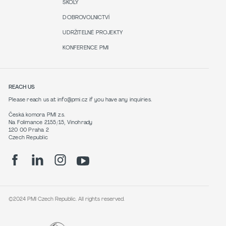
ŠKOLY
DOBROVOLNICTVÍ
UDRŽITELNÉ PROJEKTY
KONFERENCE PMI
REACH US
Please reach us at info@pmi.cz if you have any inquiries.
Česká komora PMI z.s.
Na Folimance 2155/15, Vinohrady
120 00 Praha 2
Czech Republic
©2024 PMI Czech Republic. All rights reserved.