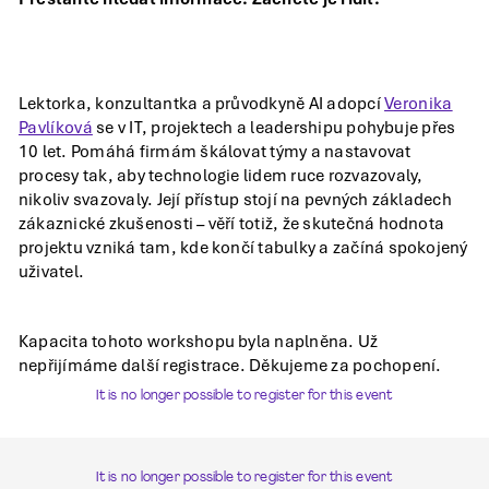
Lektorka, konzultantka a průvodkyně AI adopcí
Veronika
Pavlíková
se v IT, projektech a leadershipu pohybuje přes
10 let. Pomáhá firmám škálovat týmy a nastavovat
procesy tak, aby technologie lidem ruce rozvazovaly,
nikoliv svazovaly. Její přístup stojí na pevných základech
zákaznické zkušenosti – věří totiž, že skutečná hodnota
projektu vzniká tam, kde končí tabulky a začíná spokojený
uživatel.
Kapacita tohoto workshopu byla naplněna. Už
nepřijímáme další registrace. Děkujeme za pochopení.
It is no longer possible to register for this event
It is no longer possible to register for this event