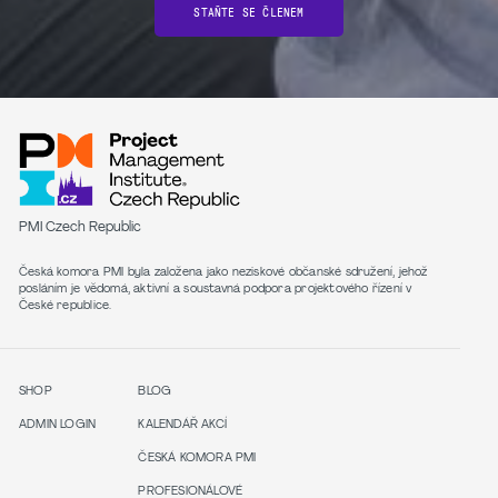
STAŇTE SE ČLENEM
PMI Czech Republic
Česká komora PMI byla založena jako neziskové občanské sdružení, jehož
posláním je vědomá, aktivní a soustavná podpora projektového řízení v
České republice.
SHOP
BLOG
ADMIN LOGIN
KALENDÁŘ AKCÍ
ČESKÁ KOMORA PMI
PROFESIONÁLOVÉ