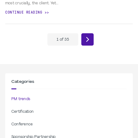
most crucially, the client. Yet...
CONTINUE READING
1
of
35
Categories
PM trends
Certification
Conference
Sponsorship/Partnership