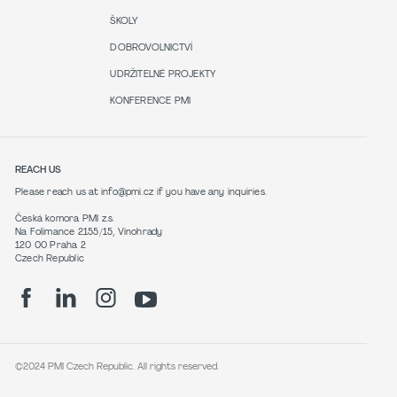
ŠKOLY
DOBROVOLNICTVÍ
UDRŽITELNÉ PROJEKTY
KONFERENCE PMI
REACH US
Please reach us at info@pmi.cz if you have any inquiries.
Česká komora PMI z.s.
Na Folimance 2155/15, Vinohrady
120 00 Praha 2
Czech Republic
©2024 PMI Czech Republic. All rights reserved.